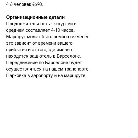
4-6 человек €690.
.
Организационные детали
Продолжительность экскурсии в
среднем составляет 4-10 часов.
Маршрут может быть немного изменен:
это зависит от времени вашего
прибытия и от того, где именно
находится ваш отель в Барселоне.
Передвижение по Барселоне будет
осуществляться на нашем транспорте.
Парковка в аэропорту и на маршруте
включена в стоимость тура.
Пожалуйста, обратите внимание, что в
стоимость тура не включены входные
билеты и питание.
* В стоимость не включен
НДС (IVA)
21%
, который добавляется при
безналичном расчете.