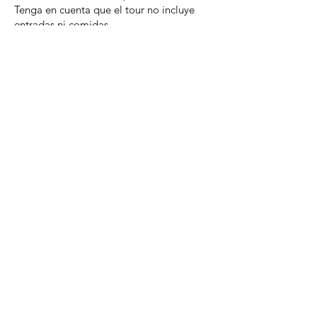
Tenga en cuenta que el tour no incluye
entradas ni comidas.
* El precio no incluye el IVA del 21%, que
se añade en caso de pago no en efectivo.
Vinaroz, Spain
Tel:
+34 653 726 157
lynxsts@gmail.com
Registration number Travel Agency TA-
72-CS
© 2024 Roca Mar Travel
LYNX Tours - Safari and Travel Service