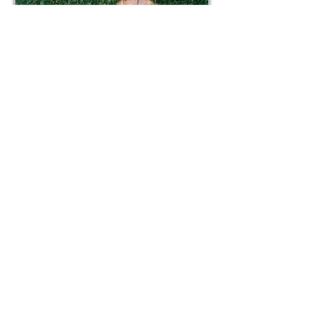
Vinaroz, Spain
Tel:
+34 653 726 157
lynxsts@gmail.com
Registration number Travel Agency TA-
72-CS
© 2024 Roca Mar Travel