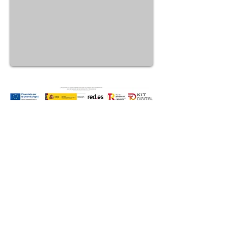
Vinaroz, Spain
Tel:
+34 653 726 157
lynxsts@gmail.com
Registration number Travel Agency TA-
72-CS
© 2024 Roca Mar Travel
LYNX Tours - Safari and Travel Service