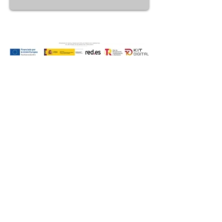
Vinaroz, Spain
Tel:
+34 653 726 157
lynxsts@gmail.com
Registration number Travel Agency TA-
72-CS
© 2024 Roca Mar Travel
LYNX Tours - Safari and Travel Service